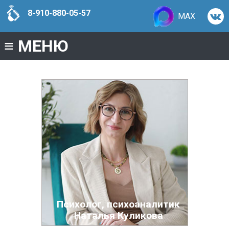
8-910-880-05-57
MAX
≡
МЕНЮ
Психолог, психоаналитик
Наталья Куликова