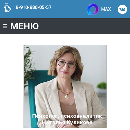
8-910-880-05-57
MAX
≡
МЕНЮ
Психолог, психоаналитик
Наталья Куликова