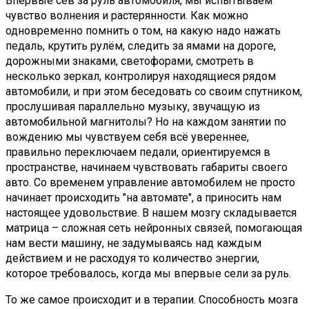
Впервые сев за руль автомобиля, мы испытываем
чувство волнения и растерянности. Как можно
одновременно помнить о том, на какую надо нажать
педаль, крутить рулём, следить за ямами на дороге,
дорожными знаками, светофорами, смотреть в
несколько зеркал, контролируя находящиеся рядом
автомобили, и при этом беседовать со своим спутником,
прослушивая параллельно музыку, звучащую из
автомобильной магнитолы? Но на каждом занятии по
вождению мы чувствуем себя всё увереннее,
правильно переключаем педали, ориентируемся в
пространстве, начинаем чувствовать габариты своего
авто. Со временем управление автомобилем не просто
начинает происходить "на автомате", а приносить нам
настоящее удовольствие. В нашем мозгу складывается
матрица – сложная сеть нейронных связей, помогающая
нам вести машину, не задумываясь над каждым
действием и не расходуя то количество энергии,
которое требовалось, когда мы впервые сели за руль.
То же самое происходит и в терапии. Способность мозга