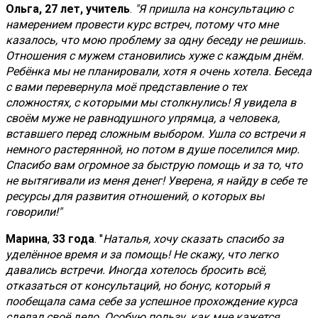
Ольга,
27 лет, учитель
.
"Я пришла на консультацию с
намерением провести курс встреч, потому что мне
казалось, что мою проблему за одну беседу не решишь.
Отношения с мужем становились хуже с каждым днём.
Ребёнка мы не планировали, хотя я очень хотела. Беседа
с вами перевернула моё представление о тех
сложностях, с которыми мы столкнулись! Я увидела в
своём муже не равнодушного упрямца, а человека,
вставшего перед сложным выбором. Ушла со встречи я
немного растерянной, но потом в душе поселился мир.
Спасибо вам огромное за быструю помощь и за то, что
не вытягивали из меня денег! Уверена, я найду в себе те
ресурсы для развития отношений, о которых вы
говорили!"
Марина
,
33 года
. "
Наталья, хочу сказать спасибо за
уделённое время и за помощь! Не скажу, что легко
давались встречи. Иногда хотелось бросить всё,
отказаться от консультаций, но бонус, который я
пообещала сама себе за успешное прохождение курса
сделал своё дело. Особую пользу, как мне кажется,