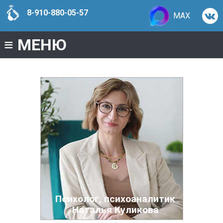
8-910-880-05-57
MAX
≡
МЕНЮ
Психолог, психоаналитик
Наталья Куликова