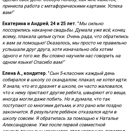
принесла работа с метафорическими картами. Успеха
вам!"
Екатерина и Андрей
,
24 и 25 лет.
"
Мы сильно
поссорились накануне свадьбы. Думала уже всё, конец
всему, плакала целые сутки. Очень рада, что обратились
к вам за помощью! Оказалось, мы просто не правильно
услышали друг друга, хотя изначально оба хотим
одного и того же. Вы словно научили нас говорить на
одном языке! Спасибо вам!"
Елена А., кондитер.
"
Сын 5-классник каждый день
собирался в школу со скандалом, плакал, не хотел идти.
Я знала, что его дразнят в школе, он часто жаловался,
что к нему пристают другие ребята, швыряют его вещи,
иногда могли даже побить. Но я думала, что так
поступают со многими детьми, и это рано или поздно
закончится. В результате ребёнок отказался идти в
школу совсем. Я обратилась за помощью к Наталье
Александровне. Уже после первой совместной