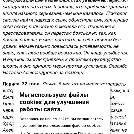
консультации сын изменился, стал увереннее, перестал
скандалить по утрам. Я поняла, что проблема травли в
школе намного серьёзнее, чем мне казалось. Психолог
смогла найти подход к сыну, объяснила ему, как лучше
себя вести, полностью поменяла его отношение к
преследователям, он перестал бояться их так, как
боялся раньше, и смог постоять за себя, причём без
драки. Моментально повысилась успеваемость, не
знаю, как такое вообще возможно. Он чаще улыбается.
И ещё мы смогли привлечь к проблеме руководство
школы и оно приняло меры против хулиганов. Спасибо
Наталье Александровне за помощь!
Лариса, 32 года.
Дочка, 8 лет, стала вдруг устраивать
истерики. Всегда была тихим ребёнком, послушным, и я
Мы используем файлы
была сильно напугана изменениями в поведении.
cookies для улучшения
Пришли на консультацию вместе с дочкой. Уже минут
работы сайта.
через 20 стали понятны причины. Моя девочка сама
вдруг всё рассказала мне. Я не смогла сдержать слёз!
Оставаясь на нашем сайте, вы соглашаетесь
Здорово, что есть такие специалисты, как вы, Наталья
с условиями использования файлов cookies.
Александровна! Если что-то будет беспокоить меня, не
Чтобы ознакомиться с нашими Положениями