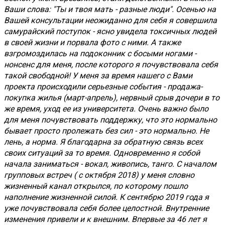
Ваши слова: "Ты и твоя мать - разные люди". Осенью на
Вашей консультации неожиданно для себя я совершила
самурайский поступок - ясно увидела токсичных людей
в своей жизни и порвала фото с ними. А также
взгромоздилась на подоконник с босыми ногами -
нонсенс для меня, после которого я почувствовала себя
такой свободной! У меня за время нашего с Вами
проекта происходили серьезные события - продажа-
покупка жилья (март-апрель), нервный срыв дочери в то
же время, уход ее из университета. Очень важно было
для меня почувствовать поддержку, что это нормально
бывает просто пролежать без сил - это нормально. Не
лень, а норма. Я благодарна за обратную связь всех
своих ситуаций за то время. Одновременно я собой
начала заниматься - вокал, живопись, танго. С началом
групповых встреч ( с октября 2018) у меня словно
жизненный канал открылся, по которому пошло
наполнение жизненной силой. К сентябрю 2019 года я
уже почувствовала себя более целостной. Внутренние
изменения привели и к внешним. Впервые за 46 лет я