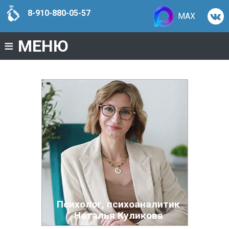
8-910-880-05-57
MAX
≡
МЕНЮ
Психолог, психоаналитик
Наталья Куликова