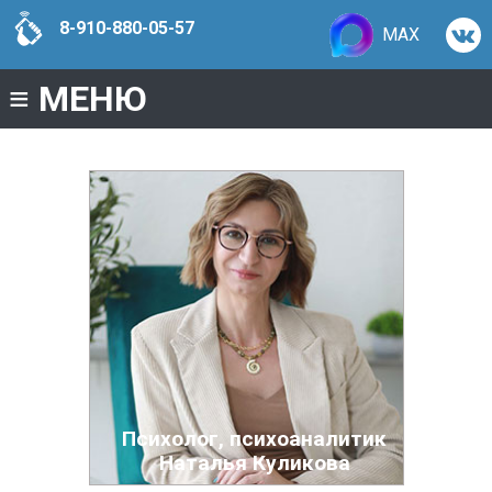
8-910-880-05-57
MAX
≡
МЕНЮ
Психолог, психоаналитик
Наталья Куликова