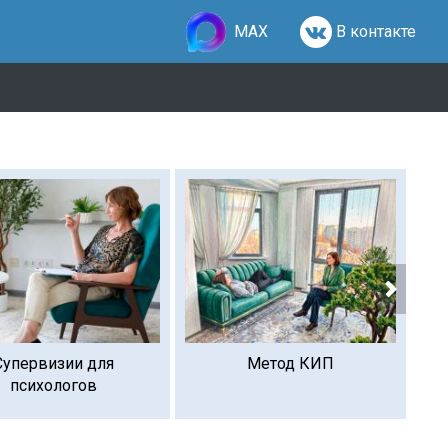
MAX
В контакте
Супервизии для
Метод КИП
психологов