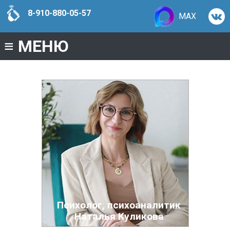
8-910-880-05-57
MAX
≡
МЕНЮ
Психолог, психоаналитик
Наталья Куликова