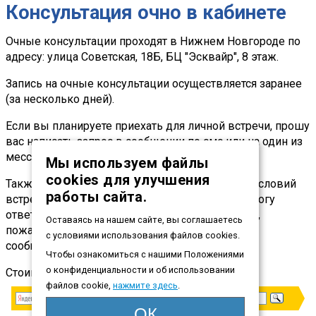
Консультация очно в кабинете
Очные консультации проходят в Нижнем Новгороде по
адресу: улица Советская, 18Б, БЦ "Эсквайр", 8 этаж.
Запись на очные консультации осуществляется заранее
(за несколько дней).
Если вы планируете приехать для личной встречи, прошу
вас написать запрос в сообщении по смс или на один из
мессенджеров.
Мы используем файлы
cookies для улучшения
Также вы можете позвонить для обсуждения условий
работы сайта.
встречи. Важно иметь в виду, что я не всегда могу
ответить на звонок. Если я вам не перезвонила,
Оставаясь на нашем сайте, вы соглашаетесь
пожалуйста, наберите снова, а лучше напишите
с условиями использования файлов cookies.
сообщение! До встречи!
Чтобы ознакомиться с нашими Положениями
о конфиденциальности и об использовании
Стоимость консультации:
5000.00 рублей.
файлов cookie,
нажмите здесь
.
ОК